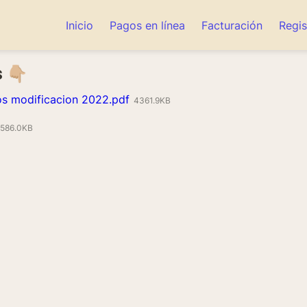
Inicio
Pagos en línea
Facturación
Regis
👇🏼
cos modificacion 2022.pdf
4361.9KB
586.0KB