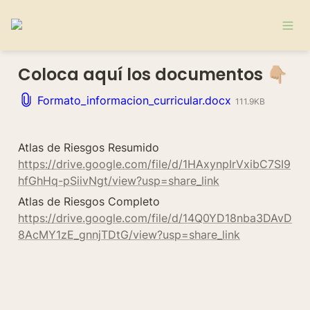
Coloca aquí los documentos 👇🏼
Formato_informacion_curricular.docx
111.9KB
Atlas de Riesgos Resumido 
https://drive.google.com/file/d/1HAxynpIrVxibC7SI9
hfGhHq-pSiivNgt/view?usp=share_link
Atlas de Riesgos Completo 
https://drive.google.com/file/d/14Q0YD18nba3DAvD
8AcMY1zE_gnnjTDtG/view?usp=share_link