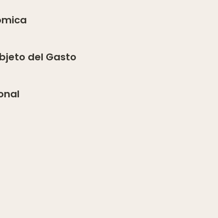
nómica
Objeto del Gasto
onal